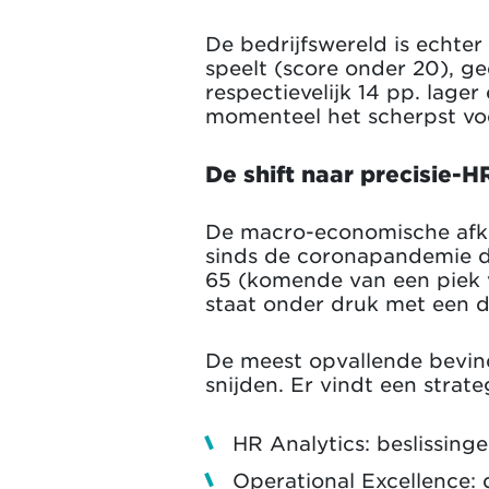
De bedrijfswereld is echter
speelt (score onder 20), g
respectievelijk 14 pp. lage
momenteel het scherpst voe
De shift naar precisie-H
De macro-economische afkoel
sinds de coronapandemie da
65 (komende van een piek 
staat onder druk met een da
De meest opvallende bevind
snijden. Er vindt een strat
HR Analytics: beslissin
Operational Excellence: 