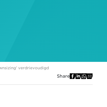
ownsizing’ verdrievoudigd
Share