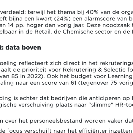
 verdeeld: terwijl het thema bij 40% van de org
eeft bijna een kwart (24%) een alarmscore van b
r en 14 pp. hoger dan vorig jaar. Deze noodzaak 
lbaar in de Retail, de Chemische sector en de 
R: data boven
ing reflecteert zich direct in het rekruterings
alt de prioriteit voor Rekrutering & Selectie f
van 85 in 2022). Ook het budget voor Learnin
ling naar een score van 61 (tegenover 75 vorig 
ing is echter dat bedrijven die anticiperen op 
egische verschuiving plaats naar "slimme" HR-too
gen over het personeelsbestand worden vaker 
de focus verschuift naar het efficiënter inzette