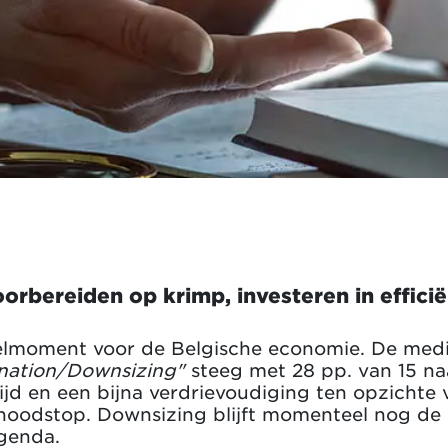
orbereiden op krimp, investeren in efficië
elmoment voor de Belgische economie. De medi
gnation/Downsizing"
steeg met 28 pp. van 15 naa
tijd en een bijna verdrievoudiging ten opzichte 
 noodstop. Downsizing blijft momenteel nog de o
agenda.