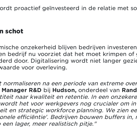
wordt proactief geïnvesteerd in de relatie met so
en schot
sche onzekerheid blijven bedrijven investeren
een bedrijf nu voorziet dat het moet krimpen of
rd door. Digitalisering wordt niet langer gezie
waarde voor overleving.
t normaliseren na een periode van extreme over
ss Manager R&D
bij
Hudson,
onderdeel van
Rand
it naar kwaliteit en retentie. In een onzeker
wordt het voor werkgevers nog crucialer om in 
teit en strategic workforce planning. We zien e
ionele efficiëntie'. Bedrijven bouwen buffers in
en lager, meer realistisch pitje."