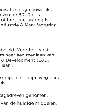
anisaties nog nauwelijks
oven de 80. Dat is
tot herstructurering is
Industrie & Manufacturing.
beleid. Voor het eerst
ors naar een mediaan van
g & Development (L&D)
jaar).
krimp, niet simpelweg blind
ls:
datagedreven genomen.
n van de huidige middelen.