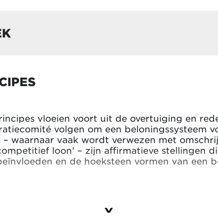
EK
CIPES
incipes vloeien voort uit de overtuiging en re
atiecomité volgen om een beloningssysteem vo
 – waarnaar vaak wordt verwezen met omschrijv
competitief loon’ – zijn affirmatieve stellingen d
 beïnvloeden en de hoeksteen vormen van een b