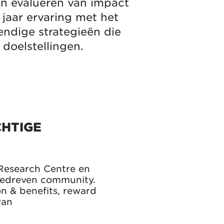
 en evalueren van impact
 jaar ervaring met het
endige strategieën die
 doelstellingen.
CHTIGE
Research Centre en
sgedreven community.
n & benefits, reward
van