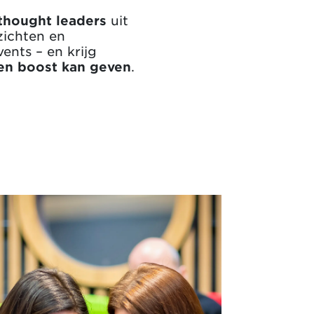
thought leaders
uit
nzichten en
ents – en krijg
een boost kan geven
.