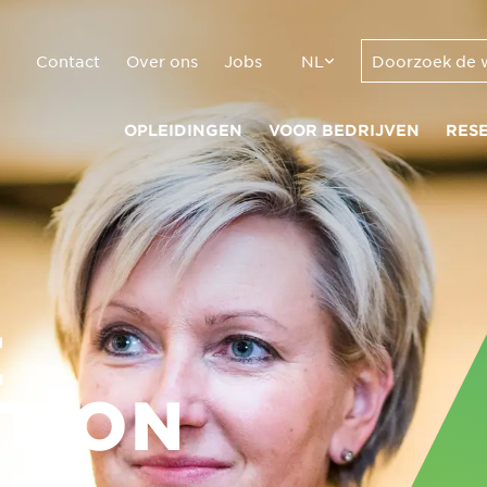
Contact
Over ons
Jobs
NL
OPLEIDINGEN
VOOR BEDRIJVEN
RES
E
TION