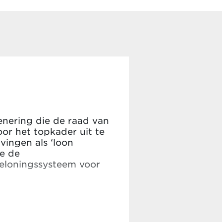
denering die de raad van
or het topkader uit te
ingen als ‘loon
ie de
eloningssysteem voor